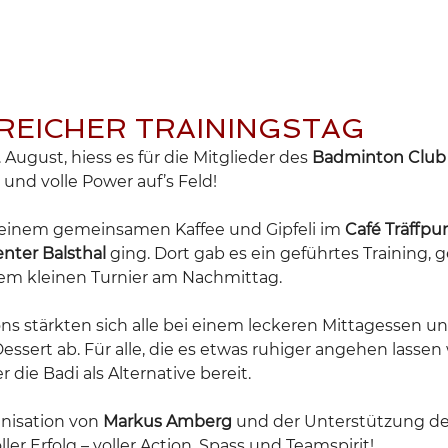
TRAINING
AGENDA
NEWS
KONTAKT
REICHER TRAININGSTAG
August, hiess es für die Mitglieder des 
Badminton Club
 und volle Power auf’s Feld!
i einem gemeinsamen Kaffee und Gipfeli im 
Café Träffpu
nter Balsthal
 ging. Dort gab es ein geführtes Training, g
nem kleinen Turnier am Nachmittag.
ns stärkten sich alle bei einem leckeren Mittagessen u
ssert ab. Für alle, die es etwas ruhiger angehen lassen 
 die Badi als Alternative bereit.
nisation von 
Markus Amberg
 und der Unterstützung de
ler Erfolg – voller Action, Spass und Teamspirit!