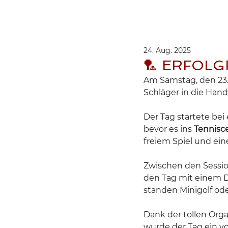
HOME
ÜBER UNS
24. Aug. 2025
🏸 ERFOLG
Am Samstag, den 23. 
Schläger in die Hand
Der Tag startete be
bevor es ins 
Tennisce
freiem Spiel und ei
Zwischen den Sessio
den Tag mit einem De
standen Minigolf oder
Dank der tollen Orga
wurde der Tag ein vol