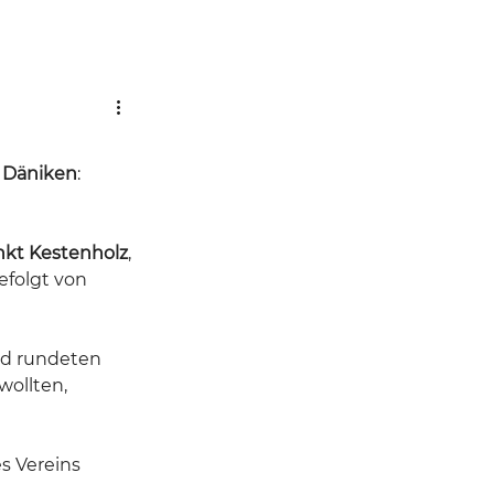
 Däniken
: 
nkt Kestenholz
, 
efolgt von 
nd rundeten 
wollten, 
s Vereins 