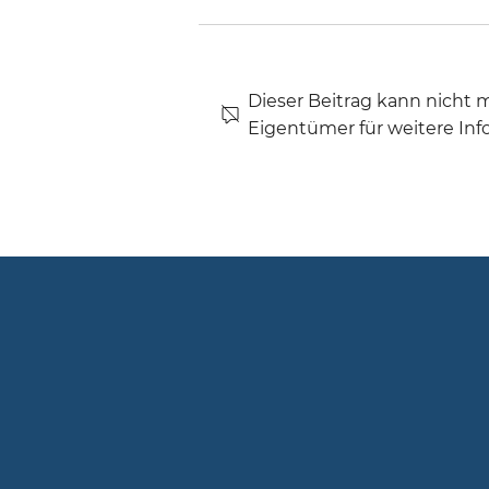
Dieser Beitrag kann nicht
Eigentümer für weitere Inf
☀️🎿❄️ SCHNEEWEEKEND
IN SÖRENBERG – BIST
DU DABEI?