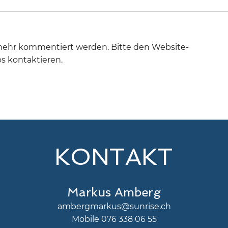
 mehr kommentiert werden. Bitte den Website-
os kontaktieren.
🥾 WANDERUNG
🎉 
DÜRSTEL
BAD
DÄN
KONTAKT
Markus Amberg
ambergmarkus@sunrise.ch
Mobile 076 338 06 55